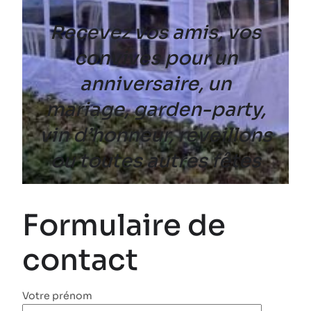
Recevez vos amis, vos
convives pour un
anniversaire, un
mariage, garden-party,
vin d’honneur, réveillons
ou toutes autres fêtes
Formulaire de
contact
Votre prénom