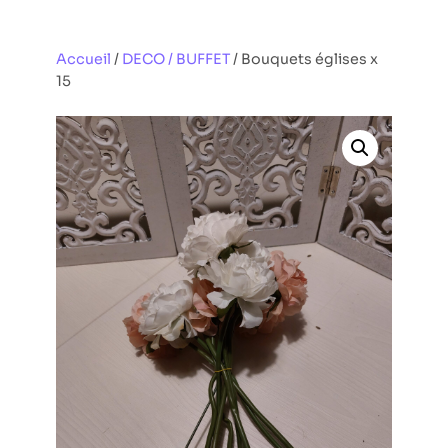
Aller
au
Accueil
/
DECO / BUFFET
/ Bouquets églises x
contenu
15